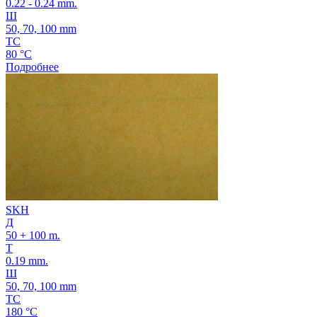
0.22 - 0.24 mm.
Ш
50, 70, 100 mm
ТС
80 °C
Подробнее
SKH
Д
50 + 100 m.
Т
0.19 mm.
Ш
50, 70, 100 mm
ТС
180 °C