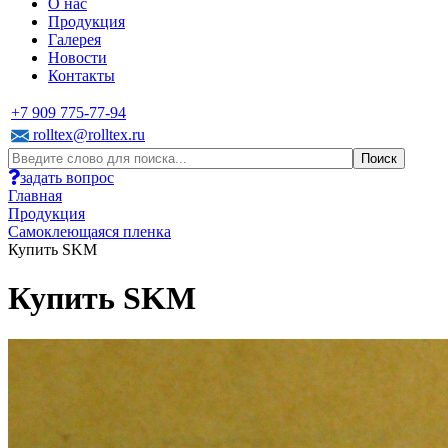
О нас
Продукция
Галерея
Новости
Контакты
+7 909 775-77-94
rolltex@rolltex.ru
задать вопрос
Главная
Продукция
Самоклеющаяся пленка
Купить SKM
Купить SKM