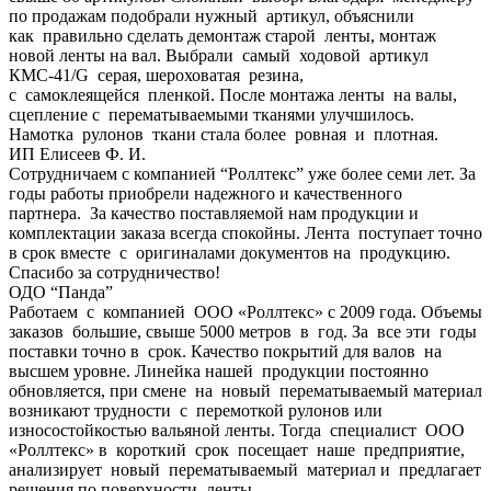
по продажам подобрали нужный артикул, объяснили
как правильно сделать демонтаж старой ленты, монтаж
новой ленты на вал. Выбрали самый ходовой артикул
КМС-41/G серая, шероховатая резина,
с самоклеящейся пленкой. После монтажа ленты на валы,
сцепление с перематываемыми тканями улучшилось.
Намотка рулонов ткани стала более ровная и плотная.
ИП Елисеев Ф. И.
Сотрудничаем с компанией “Роллтекс” уже более семи лет. За
годы работы приобрели надежного и качественного
партнера. За качество поставляемой нам продукции и
комплектации заказа всегда спокойны. Лента поступает точно
в срок вместе с оригиналами документов на продукцию.
Спасибо за сотрудничество!
ОДО “Панда”
Работаем с компанией ООО «Роллтекс» с 2009 года. Объемы
заказов большие, свыше 5000 метров в год. За все эти годы
поставки точно в срок. Качество покрытий для валов на
высшем уровне. Линейка нашей продукции постоянно
обновляется, при смене на новый перематываемый материал
возникают трудности с перемоткой рулонов или
износостойкостью вальяной ленты. Тогда специалист ООО
«Роллтекс» в короткий срок посещает наше предприятие,
анализирует новый перематываемый материал и предлагает
решения по поверхности ленты,